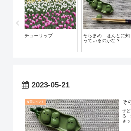
ンマンのパンを
好き嫌いについて
ボールが怖い
てみた
2023-05-21
そ
食育のヒント
子ど
る 
きっ