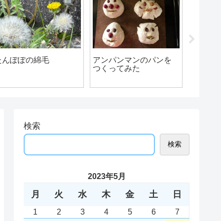
冬牡丹 寒牡丹
あじさいのひみつ
検索
検索
2023年5月
月
火
水
木
金
土
日
1
2
3
4
5
6
7